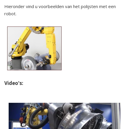
Hieronder vind u voorbeelden van het polijsten met een
Bakery - Watersnijrobot
robot.
3D Vormen - Freesrobot
Warmpersen - Insertrobot
Zandzakken - Palletiseerrobot
Spuitgieten - Ontladingsrobot
Video's:
Prefab beton - Reinigingsrobot
Isolatieplaten - Bundelrobot
Composieten - Afbraamrobot